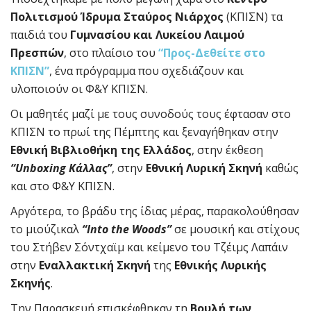
Πολιτισμού Ίδρυμα Σταύρος Νιάρχος
(ΚΠΙΣΝ) τα
παιδιά του
Γυμνασίου και Λυκείου Λαιμού
Πρεσπών
, στο πλαίσιο του
“Προς-Δεθείτε στο
ΚΠΙΣΝ”
, ένα πρόγραμμα που σχεδιάζουν και
υλοποιούν οι Φ&Υ ΚΠΙΣΝ.
Οι μαθητές μαζί με τους συνοδούς τους έφτασαν στο
ΚΠΙΣΝ το πρωί της Πέμπτης και ξεναγήθηκαν στην
Εθνική Βιβλιοθήκη της Ελλάδος
, στην έκθεση
“Unboxing Κάλλας”
, στην
Εθνική Λυρική Σκηνή
καθώς
και στο Φ&Υ ΚΠΙΣΝ.
Αργότερα, το βράδυ της ίδιας μέρας, παρακολούθησαν
το μιούζικαλ
“Into the Woods”
σε μουσική και στίχους
του Στήβεν Σόντχαϊμ και κείμενο του Τζέιμς Λαπάιν
στην
Εναλλακτική Σκηνή
της
Εθνικής Λυρικής
Σκηνής
.
Την Παρασκευή επισκέφθηκαν τη
Βουλή των