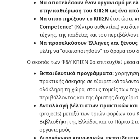
Να αποτελέσουν έναν οργανισμό με ε
στην καθιέρωση του ΚΠΙΣΝ ως ένα από
Να υποστηρίξουν το ΚΠΙΣΝ
έτσι ώστε
ν
Competence
” (Κέντρο αυθεντίας) για δι
τέχνης, της παιδείας και του περιβάλλοντ
Να προσελκύσουν Έλληνες και ξένους
μέλη, να “οικειοποιηθούν” το όραμα του
Ο σκοπός των Φ&Υ ΚΠΙΣΝ θα επιτευχθεί μέσα α
Εκπαιδευτικά προγράμματα:
χορήγηση
πρακτικής άσκησης σε εξαιρετικά ταλαντ
ολόκληρη τη χώρα, στους τομείς των τεχν
περιβάλλοντος και της άριστης διαχείρισ
Ανταλλαγή βέλτιστων πρακτικών και
(projects) μεταξύ των τριών φορέων του 
Βιβλιοθήκη της Ελλάδας και το Πάρκο Στα
οργανισμούς.
Διοργάνωση κοινωνικών, εκπαιδευτι