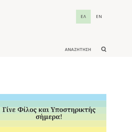
ΕΛ
EN
Γίνε Φίλος και Υποστηρικτής
σήμερα!