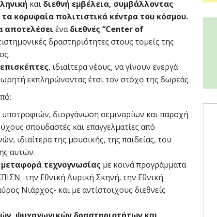
λληνική
και
διεθνή εμβέλεια, συμβάλλοντας
 τα κορυφαία πολιτιστικά κέντρα του κόσμου.
α αποτελέσει
ένα
διεθνές “
Center
of
επιστημονικές δραστηριότητες στους τομείς της
ος.
 επισκέπτες
, ιδιαίτερα νέους, να γίνουν ενεργά
 δωρητή εκπληρώνοντας έτσι τον στόχο της δωρεάς.
πό:
 υποτροφιών, διοργάνωση σεμιναρίων και παροχή
ούχους σπουδαστές και επαγγελματίες από
ών, ιδιαίτερα της μουσικής, της παιδείας, του
ης αυτών.
 μεταφορά τεχνογνωσίας
με κοινά προγράμματα
ΚΠΙΣΝ -την Εθνική Λυρική Σκηνή, την Εθνική
ύρος Νιάρχος- και με αντίστοιχους διεθνείς
κών, ψυχαγωγικών δραστηριοτήτων και